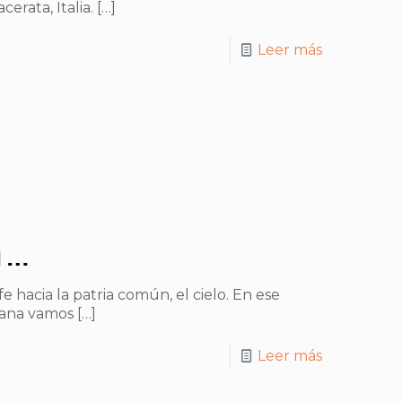
rata, Italia.
[…]
Leer más
a…
fe hacia la patria común, el cielo. En ese
mana vamos
[…]
Leer más