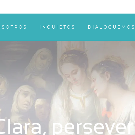
OSOTROS
INQUIETOS
DIALOGUEMO
lara, persever