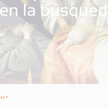
 en la búsqued
res