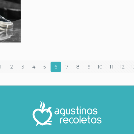
1
2
3
4
5
6
7
8
9
10
11
12
1