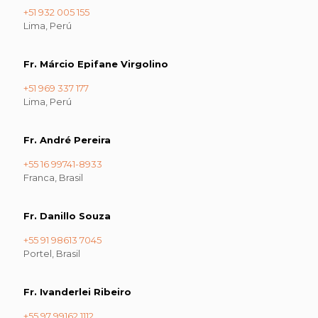
+51 932 005 155
Lima, Perú
Fr. Márcio Epifane Virgolino
+51 969 337 177
Lima, Perú
Fr. André Pereira
+55 16 99741-8933
Franca, Brasil
Fr. Danillo Souza
+55 91 98613 7045
Portel, Brasil
Fr. Ivanderlei Ribeiro
+55 97 99162 1112