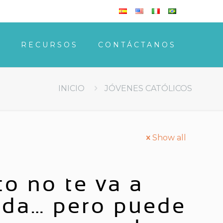
S
RECURSOS
CONTÁCTANOS
INICIO
JÓVENES CATÓLICOS
Show all
to no te va a
vida… pero puede