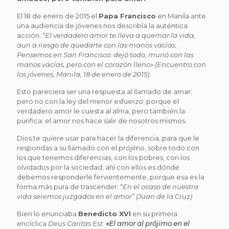
El 18 de enero de 2015 el
Papa Francisco
en Manila ante
una audiencia de jóvenes nos describía la auténtica
acción: “
El verdadero amor te lleva a quemar la vida,
aun a riesgo de quedarte con las manos vacías.
Pensemos en San Francisco: dejó todo, murió con las
manos vacías, pero con el corazón lleno» (Encuentro con
los jóvenes, Manila, 18 de enero de 2015).
Esto pareciera ser una respuesta al llamado de amar;
pero no con la ley del menor esfuerzo; porque el
verdadero amor le cuesta al alma, pero también la
purifica: el amor nos hace salir de nosotros mismos.
Dios te quiere usar para hacer la diferencia, para que le
respondas a su llamado con el prójimo, sobre todo con
los que tenemos diferencias, con los pobres, con los
olvidados por la sociedad; ahí con ellos es dónde
debemos responderle fervientemente, porque esa es la
forma más pura de trascender: “
En el ocaso de nuestra
vida seremos juzgados en el amor” (Juan de la Cruz)
Bien lo enunciaba
Benedicto XVI
en su primera
encíclica
Deus Caritas Est
:
«El amor al prójimo en el