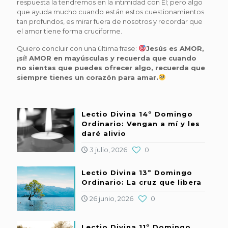
respuesta la tendremos en la intimidad con Él; pero algo
que ayuda mucho cuando están estos cuestionamientos
tan profundos, es mirar fuera de nosotros y recordar que
el amor tiene forma cruciforme.
Quiero concluir con una última frase:
Jesús es AMOR,
¡sí! AMOR en mayúsculas y recuerda que cuando
no sientas que puedes ofrecer algo, recuerda que
siempre tienes un corazón para amar.
Lectio Divina 14º Domingo
Ordinario: Vengan a mí y les
daré alivio
3 julio, 2026
0
Lectio Divina 13º Domingo
Ordinario: La cruz que libera
26 junio, 2026
0
Lectio Divina 11º Domingo