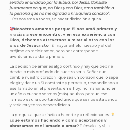
sentido enunciado por la Biblia, por Jesús. Consiste
justamente en que, en Dios y con Dios, amo también a
la persona que no me agrada o ni siquiera conozco”
.
Dios nos ama a todos, sin hacer distinción alguna.
Nosotros amamos porque Él nos amó primero y
gracias a ese encuentro, y en esa experiencia con
Dios, debemos atrevernos a mirar al otro con los
ojos de Jesucristo
. El mayor anhelo nuestro y el del
prójimo es recibir amor, pero nos corresponde
aventurarnos a darlo primero.
La decisión de amar es algo continuo y hay que pedirle
desde lo más profundo de nuestro ser al Señor que
cambie nuestro corazón; que sea un corazón que lo sepa
elegir y darle un SÍ constante y perpetuo, respondiendo a
ese llamado en el presente, en el hoy; no mañana, no en
un año o cuando seamos (más) adultos, porque ese
llamado es una oportunidad única que se nos está dando
y sería muy tonto desperdiciarla.
La pregunta que te invito a hacerte y a reflexionar es:
¿qué estamos haciendo y cómo aceptamos y
abrazamos ese llamado a amar?
Piénsalo… y sí, la