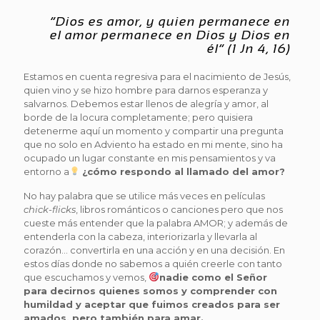
“Dios es amor, y quien permanece en
el amor permanece en Dios y Dios en
él”
(1 Jn 4, 16)
Estamos en cuenta regresiva para el nacimiento de Jesús,
quien vino y se hizo hombre para darnos esperanza y
salvarnos. Debemos estar llenos de alegría y amor, al
borde de la locura completamente; pero quisiera
detenerme aquí un momento y compartir una pregunta
que no solo en Adviento ha estado en mi mente, sino ha
ocupado un lugar constante en mis pensamientos y va
entorno a
¿cómo respondo al llamado del amor?
No hay palabra que se utilice más veces en películas
chick-flicks
, libros románticos o canciones pero que nos
cueste más entender que la palabra AMOR; y además de
entenderla con la cabeza, interiorizarla y llevarla al
corazón… convertirla en una acción y en una decisión. En
estos días donde no sabemos a quién creerle con tanto
que escuchamos y vemos,
nadie como el Señor
para decirnos quienes somos y comprender con
humildad y aceptar que fuimos creados para ser
amados, pero también para amar.