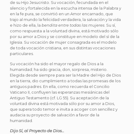
de su Hijo Jesucristo. Su vocación, fecundada en el
silencio y fortalecida en la escucha intensa de la Palabra y
en la fe pura, se convirtió en un Amor encarnado, que
trajo al mundo la felicidad verdadera, la salvación y la vida
e hizo de ella, la
bendita entre todas las mujeres
. Su sí,
como respuesta a la voluntad divina, está motivado sólo
por su amor a Dios y se constituye en modelo del sí de la
Iglesia. Su vocación de mujer consagrada es el modelo
de toda vocación cristiana, en sus distintas vocaciones
particulares.
Su vocación ha sido el mayor regalo de Dios a la
humanidad; ha sido gracia, don, sorpresa, misterio.
Elegida desde siempre para ser la Madre del Hijo de Dios
en la tierra, dio cumplimiento a todas las promesas de los
antiguos padres. En ella, como recuerda el Concilio
Vaticano II, confluyen las esperanzas mesiánicas del
Antiguo Testamento (cf. LG 55). Su aceptación de la
voluntad divina está motivada sólo por su amor a Dios,
que supera todo temor e invita a acoger con sencillez y
audacia su proyecto de salvación a favor de la
humanidad.
Dijo Sí, al Proyecto de Dios…