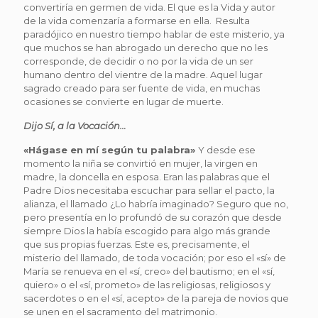
convertiría en germen de vida. El que es la Vida y autor
de la vida comenzaría a formarse en ella. Resulta
paradójico en nuestro tiempo hablar de este misterio, ya
que muchos se han abrogado un derecho que no les
corresponde, de decidir o no por la vida de un ser
humano dentro del vientre de la madre. Aquel lugar
sagrado creado para ser fuente de vida, en muchas
ocasiones se convierte en lugar de muerte.
Dijo Sí, a la Vocación…
«
H
ágase en mí según tu palabra»
Y desde ese
momento la niña se convirtió en mujer, la virgen en
madre, la doncella en esposa. Eran las palabras que el
Padre Dios necesitaba escuchar para sellar el pacto, la
alianza, el llamado ¿Lo habría imaginado? Seguro que no,
pero presentía en lo profundó de su corazón que desde
siempre Dios la había escogido para algo más grande
que sus propias fuerzas. Este es, precisamente, el
misterio del llamado, de toda vocación; por eso el «sí» de
María se renueva en el «sí, creo» del bautismo; en el «sí,
quiero» o el «sí, prometo» de las religiosas, religiosos y
sacerdotes o en el «sí, acepto» de la pareja de novios que
se unen en el sacramento del matrimonio.