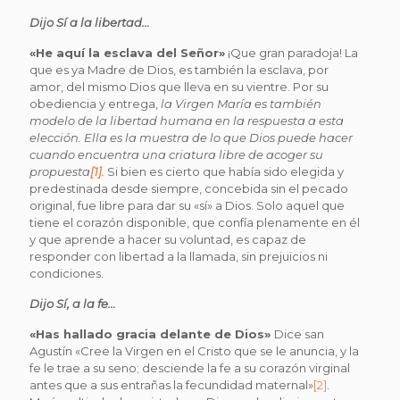
Dijo Sí a la libertad…
«He aquí la esclava del Señor»
¡Que gran paradoja! La
que es ya Madre de Dios, es también la esclava, por
amor, del mismo Dios que lleva en su vientre. Por su
obediencia y entrega,
la Virgen María es también
modelo de la libertad humana en la respuesta a esta
elección. Ella es la muestra de lo que Dios puede hacer
cuando encuentra una criatura libre de acoger su
propuesta
[1]
.
Si bien es cierto que había sido elegida y
predestinada desde siempre, concebida sin el pecado
original, fue libre para dar su «sí» a Dios. Solo aquel que
tiene el corazón disponible, que confía plenamente en él
y que aprende a hacer su voluntad, es capaz de
responder con libertad a la llamada, sin prejuicios ni
condiciones.
Dijo Sí, a la fe…
«Has hallado gracia delante de Dios»
Dice san
Agustín «Cree la Virgen en el Cristo que se le anuncia, y la
fe le trae a su seno; desciende la fe a su corazón virginal
antes que a sus entrañas la fecundidad maternal»
[2]
.