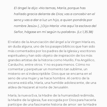
El ángel le dijo: «No temas, María, porque has
hallado gracia delante de Dios; vas a concebir en el
seno y vas a dar a luz un hijo, a quien pondrás por
nombre Jesús» (…) Dijo María: «He aquí la esclava del
Señor, hágase en mí según tu palabra».
(Lc 1,35.38)
El relato de la Anunciación del ángel a la Virgen María es,
sin duda alguna, uno de los pasajes bíblicos que han sido
más comentados por los padres de la Iglesia y escritores
espirituales y han sido objeto de inspiración de los más
grandes artistas de la historia como Murillo, Fra Angélico,
Carducho, entre otros. Y no es para menos. Cómo no
comentar y perpetuar un momento tan sublime, un
misterio en sí indescriptible: Dios que se encarna en el
seno de una mujer y se hace hombre. Al centro de la
escena está ella, María, una humilde adolescente, de una
aldea de Nazaret al norte de Jerusalén.
María, la nueva Eva, la Madre de la humanidad redimida,
la Madre de la Iglesia, fue escogida por Dios para hacerla
partícipe de una fascinante historia de amor: ser la Madre