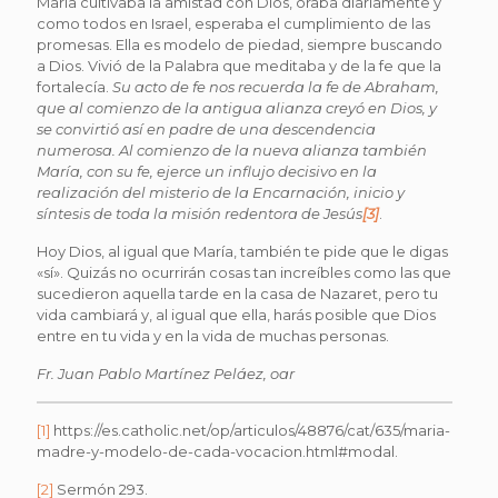
María cultivaba la amistad con Dios, oraba diariamente y
como todos en Israel, esperaba el cumplimiento de las
promesas. Ella es modelo de piedad, siempre buscando
a Dios. Vivió de la Palabra que meditaba y de la fe que la
fortalecía.
Su acto de fe nos recuerda la fe de Abraham,
que al comienzo de la antigua alianza creyó en Dios, y
se convirtió así en padre de una descendencia
numerosa. Al comienzo de la nueva alianza también
María, con su fe, ejerce un influjo decisivo en la
realización del misterio de la Encarnación, inicio y
síntesis de toda la misión redentora de Jesús
[3]
.
Hoy Dios, al igual que María, también te pide que le digas
«sí». Quizás no ocurrirán cosas tan increíbles como las que
sucedieron aquella tarde en la casa de Nazaret, pero tu
vida cambiará y, al igual que ella, harás posible que Dios
entre en tu vida y en la vida de muchas personas.
Fr. Juan Pablo Martínez Peláez, oar
[1]
https://es.catholic.net/op/articulos/48876/cat/635/maria-
madre-y-modelo-de-cada-vocacion.html#modal.
[2]
Sermón 293.