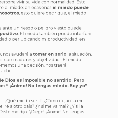
rsona vivir su vida con normalidad. Esto
e el miedo: en ocasiones
el miedo puede
nosotros
, esto quiere decir que, el miedo
a ante un riesgo o peligro y esto puede
positivo
. El miedo también puede interferir
idad o perjudicando mi productividad, en
o, nos ayudará a
tomar en serio
la situación,
idir con madures y objetividad. El miedo
tomemos una decisión, nos traerá
mucho.
e Dios es imposible no sentirlo. Pero
ce: “ ¡Ánimo! No tengas miedo. Soy yo”
… ¡Qué miedo sentí! ¿Cómo dejaré a mi
ré a otro país? ¿Y si me va mal? ¿Y si la
risto me dijo: “¡Diego! ¡Ánimo! No tengas