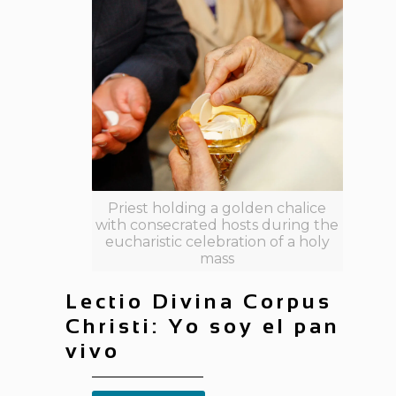
Priest holding a golden chalice
with consecrated hosts during the
eucharistic celebration of a holy
mass
Lectio Divina Corpus
Christi: Yo soy el pan
vivo