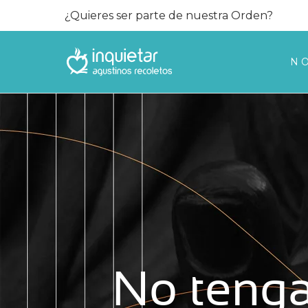
¿Quieres ser parte de nuestra Orden?
N
No tenga