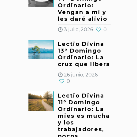
Ordinario:
Vengan a mí y
les daré alivio
3 julio, 2026
0
Lectio Divina
13º Domingo
Ordinario: La
cruz que libera
26 junio, 2026
0
Lectio Divina
11º Domingo
Ordinario: La
mies es mucha
y los
trabajadores,
pocos