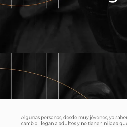
Algunas personas, desde muy jóvenes, ya saben 
cambio, llegan a adultos y no tienen ni idea 