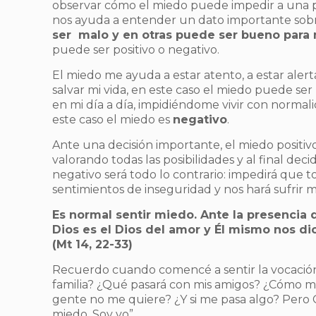
observar cómo el miedo puede impedir a una pe
nos ayuda a entender un dato importante sobr
ser malo y en otras puede ser bueno para 
puede ser positivo o negativo.
El miedo me ayuda a estar atento, a estar alert
salvar mi vida, en este caso el miedo puede ser
en mi día a día, impidiéndome vivir con normal
este caso el miedo es
negativo
.
Ante una decisión importante, el miedo positiv
valorando todas las posibilidades y al final dec
negativo será todo lo contrario: impedirá que 
sentimientos de inseguridad y nos hará sufrir 
Es normal sentir miedo. Ante la presencia d
Dios es el Dios del amor y Él mismo nos di
(Mt 14, 22-33)
Recuerdo cuando comencé a sentir la vocación
familia? ¿Qué pasará con mis amigos? ¿Cómo me i
gente no me quiere? ¿Y si me pasa algo? Pero C
miedo. Soy yo”