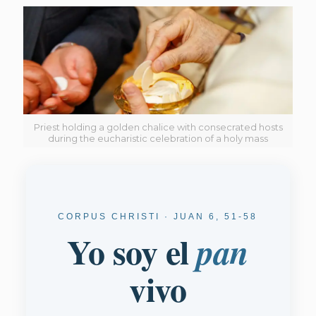
Priest holding a golden chalice with consecrated hosts
during the eucharistic celebration of a holy mass
CORPUS CHRISTI · JUAN 6, 51-58
Yo soy el
pan
vivo