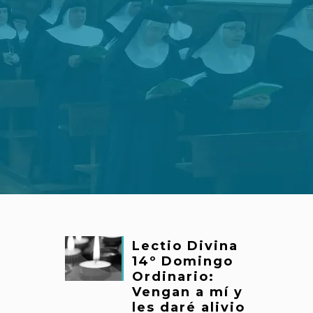
Lectio Divina
14º Domingo
Ordinario:
Vengan a mí y
les daré alivio