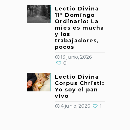
Lectio Divina
11º Domingo
Ordinario: La
mies es mucha
y los
trabajadores,
pocos
13 junio, 2026
0
Lectio Divina
Corpus Christi:
Yo soy el pan
vivo
4 junio, 2026
1