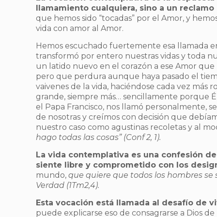
llamamiento cualquiera, sino a un reclamo
que hemos sido “tocadas” por el Amor, y hemos
vida con amor al Amor.
Hemos escuchado fuertemente esa llamada en
transformó por entero nuestras vidas y toda nue
un latido nuevo en el corazón a ese Amor que 
pero que perdura aunque haya pasado el tiempo
vaivenes de la vida, haciéndose cada vez más r
grande, siempre más… sencillamente porque É
el Papa Francisco, nos llamó personalmente, s
de nosotras y creímos con decisión que debíamo
nuestro caso como agustinas recoletas y al mo
hago todas las cosas” (Conf 2, 1).
La vida contemplativa es una confesión de
siente libre y comprometido con los desig
mundo,
que quiere que todos los hombres se s
Verdad (1Tm2,4).
Esta vocación está llamada al desafío de vi
puede explicarse eso de consagrarse a Dios de 