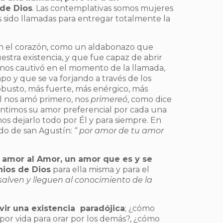
 de Dios
. Las contemplativas somos mujeres
 sido llamadas para entregar totalmente la
 el corazón, como un aldabonazo que
stra existencia, y que fue capaz de abrir
nos cautivó en el momento de la llamada,
 y que se va forjando a través de los
obusto, más fuerte, más enérgico, más
l nos amó primero, nos
primereó
, como dice
entimos su amor preferencial por cada una
s dejarlo todo por Él y para siempre. En
do de san Agustín:
“ por amor de tu amor
 amor al Amor, un amor que es y se
nios de Dios
para ella misma y para el
alven y lleguen al conocimiento de la
vir una existencia paradójica
; ¿cómo
por vida para orar por los demás?, ¿cómo