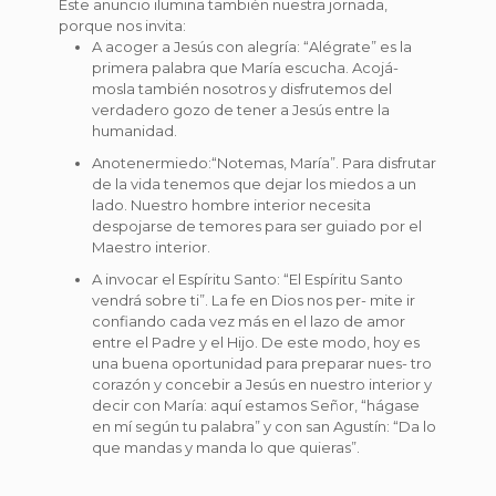
Este anuncio ilumina también nuestra jornada,
porque nos invita:
A acoger a Jesús con alegría: “Alégrate” es la
primera palabra que María escucha. Acojá-
mosla también nosotros y disfrutemos del
verdadero gozo de tener a Jesús entre la
humanidad.
Anotenermiedo:“Notemas, María”. Para disfrutar
de la vida tenemos que dejar los miedos a un
lado. Nuestro hombre interior necesita
despojarse de temores para ser guiado por el
Maestro interior.
A invocar el Espíritu Santo: “El Espíritu Santo
vendrá sobre ti”. La fe en Dios nos per- mite ir
confiando cada vez más en el lazo de amor
entre el Padre y el Hijo. De este modo, hoy es
una buena oportunidad para preparar nues- tro
corazón y concebir a Jesús en nuestro interior y
decir con María: aquí estamos Señor, “hágase
en mí según tu palabra” y con san Agustín: “Da lo
que mandas y manda lo que quieras”.