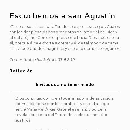
Escuchemos a san Agustín
«Tus pies son la caridad. Ten dos pies, no seas cojo. ¿Cuáles
son los dos pies? los dos preceptos del amor: el de Dios y
el del prójimo. Con estos pies corre hacia Dios, acércate a
él, porque él te exhorta a correr y él de tal modo derrama
su luz, que puedes magnífica y espléndidamente seguirle».
Comentario a los Salmos 33, 8.2, 10
Reflexión
Invitados a no tener miedo
Dios continúa, como en toda la historia de salvación,
comunicándose con los hombres; y este diá- logo
entre María y el Ángel Gabriel es el anticipo de la
revelación plena del Padre del cielo con nosotros
sus hijos.