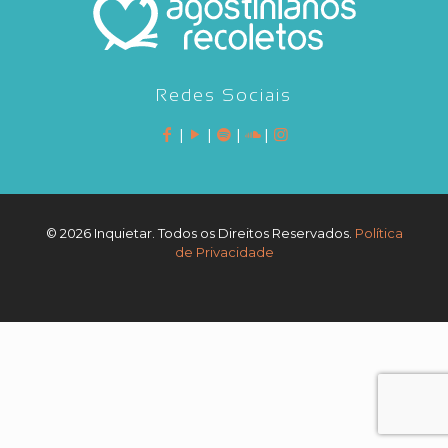
Redes Sociais
|
|
|
|
©
2026 Inquietar. Todos os Direitos Reservados.
Política
de Privacidade